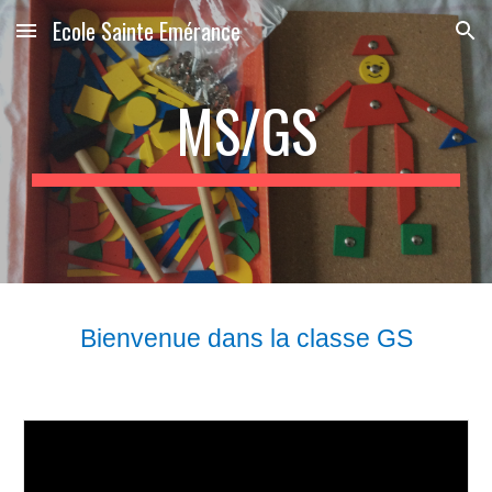
Ecole Sainte Emérance
Skip to main content
Skip to navigation
MS/GS
Bienvenue dans la classe GS